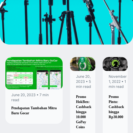
June 20,
November
2023 • 5
1, 2022 • 1
min read
min read
June 20, 2023 • 7 min
Promo
Promo
read
HokBen:
Pintu:
Cashback
Cashback
Pendapatan Tambahan Mitra
hingga
hingga
Baru Gocar
10.000
Rp30.000
GoPay
Coins